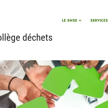
LE SN2E
SERVICE
llège déchets