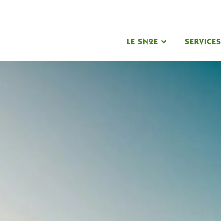
LE SN2E
SERVICE