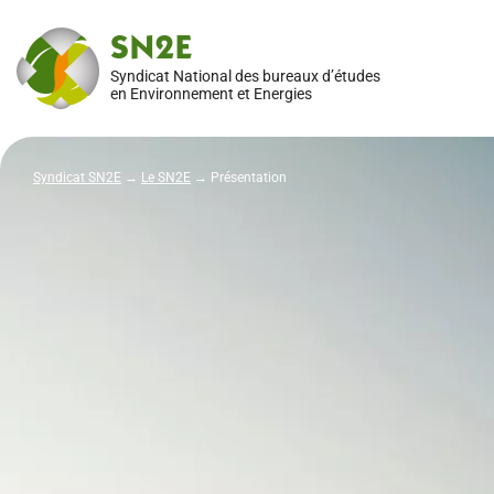
SN2E
Syndicat National des bureaux d’études
en Environnement et Energies
Syndicat SN2E
→
Le SN2E
→
Présentation