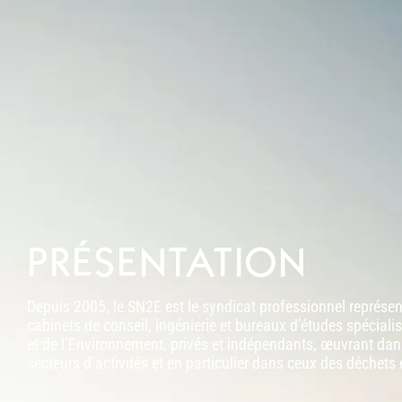
PRÉSENTATION
Depuis 2005, le SN2E est le syndicat professionnel représen
cabinets de conseil, ingénierie et bureaux d’études spécialis
et de l’Environnement, privés et indépendants, œuvrant dan
secteurs d’activités et en particulier dans ceux des déchets e