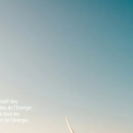
tatif des
tes de l’Energie
s tous les
t de l’énergie.