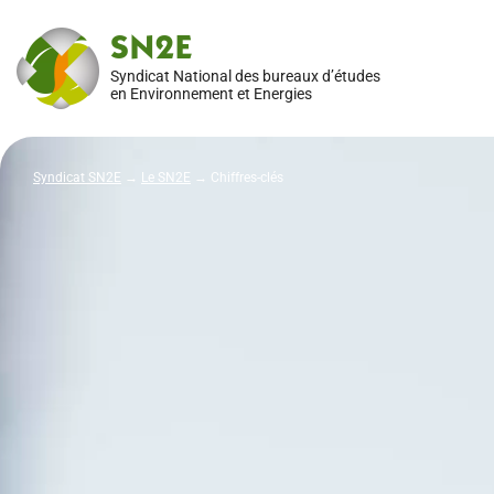
SN2E
Syndicat National des bureaux d’études
en Environnement et Energies
Syndicat SN2E
→
Le SN2E
→
Chiffres-clés