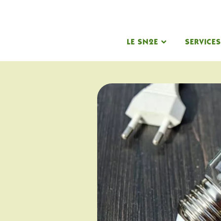
LE SN2E
SERVICE